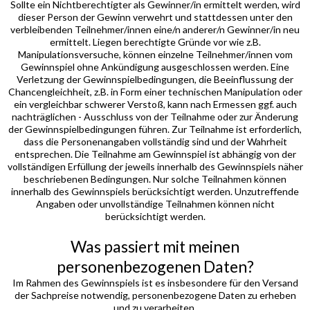
Sollte ein Nichtberechtigter als Gewinner/in ermittelt werden, wird
dieser Person der Gewinn verwehrt und stattdessen unter den
verbleibenden Teilnehmer/innen eine/n anderer/n Gewinner/in neu
ermittelt. Liegen berechtigte Gründe vor wie z.B.
Manipulationsversuche, können einzelne Teilnehmer/innen vom
Gewinnspiel ohne Ankündigung ausgeschlossen werden. Eine
Verletzung der Gewinnspielbedingungen, die Beeinflussung der
Chancengleichheit, z.B. in Form einer technischen Manipulation oder
ein vergleichbar schwerer Verstoß, kann nach Ermessen ggf. auch
nachträglichen - Ausschluss von der Teilnahme oder zur Änderung
der Gewinnspielbedingungen führen. Zur Teilnahme ist erforderlich,
dass die Personenangaben vollständig sind und der Wahrheit
entsprechen. Die Teilnahme am Gewinnspiel ist abhängig von der
vollständigen Erfüllung der jeweils innerhalb des Gewinnspiels näher
beschriebenen Bedingungen. Nur solche Teilnahmen können
innerhalb des Gewinnspiels berücksichtigt werden. Unzutreffende
Angaben oder unvollständige Teilnahmen können nicht
berücksichtigt werden.
Was passiert mit meinen
personenbezogenen Daten?
Im Rahmen des Gewinnspiels ist es insbesondere für den Versand
der Sachpreise notwendig, personenbezogene Daten zu erheben
und zu verarbeiten.